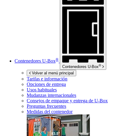
®
Contenedores
U-Box
®
Contenedores
U-Box
Volver al menú principal
Tarifas e información
Opciones de entrega
Usos habituales
Mudanzas internacionales
Consejos de empaque y entrega de
U-Box
Preguntas frecuentes
Medidas del contenedor