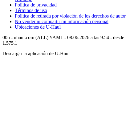
Política de privacidad
Términos de uso
Política de retirada por violación de los derechos de autor
No vender ni compartir mi información personal
Ubicaciones de
U-Haul
005 - uhaul.com (ALL) YAML - 08.06.2026 a las 9.54 - desde
1.575.1
Descargar la aplicación de
U-Haul