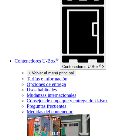
®
Contenedores
U-Box
®
Contenedores
U-Box
Volver al menú principal
Tarifas e información
Opciones de entrega
Usos habituales
Mudanzas internacionales
Consejos de empaque y entrega de
U-Box
Preguntas frecuentes
Medidas del contenedor