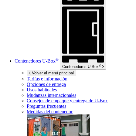
®
Contenedores
U-Box
®
Contenedores
U-Box
Volver al menú principal
Tarifas e información
Opciones de entrega
Usos habituales
Mudanzas internacionales
Consejos de empaque y entrega de
U-Box
Preguntas frecuentes
Medidas del contenedor