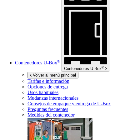
®
Contenedores
U-Box
®
Contenedores
U-Box
Volver al menú principal
Tarifas e información
Opciones de entrega
Usos habituales
Mudanzas internacionales
Consejos de empaque y entrega de
U-Box
Preguntas frecuentes
Medidas del contenedor