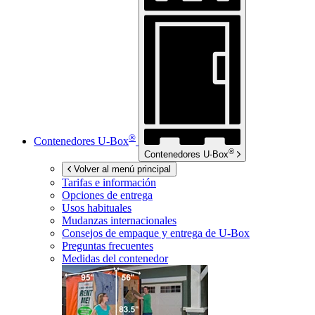
®
Contenedores
U-Box
®
Contenedores
U-Box
Volver al menú principal
Tarifas e información
Opciones de entrega
Usos habituales
Mudanzas internacionales
Consejos de empaque y entrega de
U-Box
Preguntas frecuentes
Medidas del contenedor