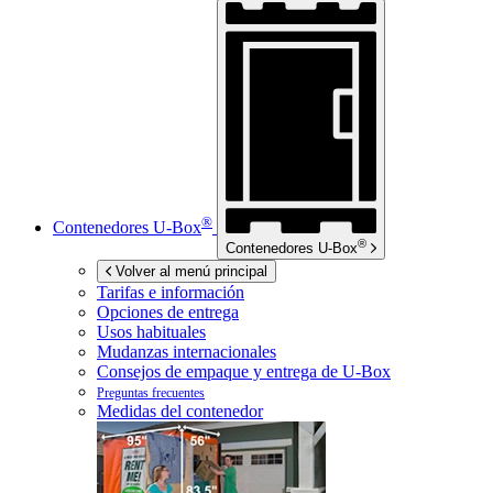
®
Contenedores
U-Box
®
Contenedores
U-Box
Volver al menú principal
Tarifas e información
Opciones de entrega
Usos habituales
Mudanzas internacionales
Consejos de empaque y entrega de
U-Box
Preguntas frecuentes
Medidas del contenedor