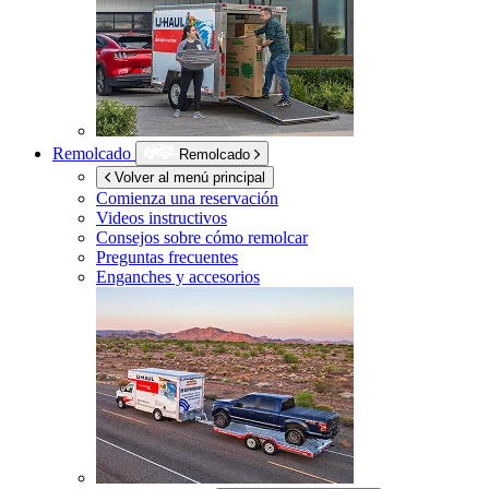
Remolcado
Remolcado
Volver al menú principal
Comienza una reservación
Videos instructivos
Consejos sobre cómo remolcar
Preguntas frecuentes
Enganches y accesorios