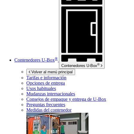
®
Contenedores
U-Box
®
Contenedores
U-Box
Volver al menú principal
Tarifas e información
Opciones de entrega
Usos habituales
Mudanzas internacionales
Consejos de empaque y entrega de
U-Box
Preguntas frecuentes
Medidas del contenedor