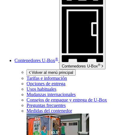
®
Contenedores
U-Box
®
Contenedores
U-Box
Volver al menú principal
Tarifas e información
Opciones de entrega
Usos habituales
Mudanzas internacionales
Consejos de empaque y entrega de
U-Box
Preguntas frecuentes
Medidas del contenedor