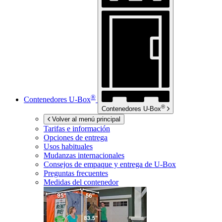
®
Contenedores
U-Box
®
Contenedores
U-Box
Volver al menú principal
Tarifas e información
Opciones de entrega
Usos habituales
Mudanzas internacionales
Consejos de empaque y entrega de
U-Box
Preguntas frecuentes
Medidas del contenedor