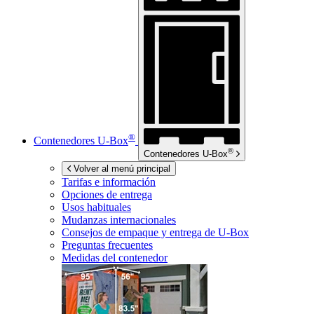
®
Contenedores
U-Box
®
Contenedores
U-Box
Volver al menú principal
Tarifas e información
Opciones de entrega
Usos habituales
Mudanzas internacionales
Consejos de empaque y entrega de
U-Box
Preguntas frecuentes
Medidas del contenedor