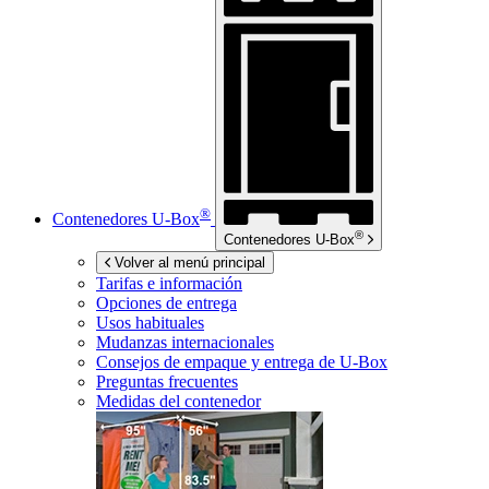
®
Contenedores
U-Box
®
Contenedores
U-Box
Volver al menú principal
Tarifas e información
Opciones de entrega
Usos habituales
Mudanzas internacionales
Consejos de empaque y entrega de
U-Box
Preguntas frecuentes
Medidas del contenedor