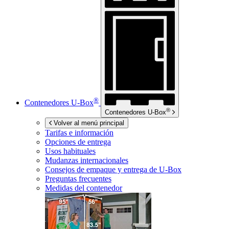
®
Contenedores
U-Box
®
Contenedores
U-Box
Volver al menú principal
Tarifas e información
Opciones de entrega
Usos habituales
Mudanzas internacionales
Consejos de empaque y entrega de
U-Box
Preguntas frecuentes
Medidas del contenedor