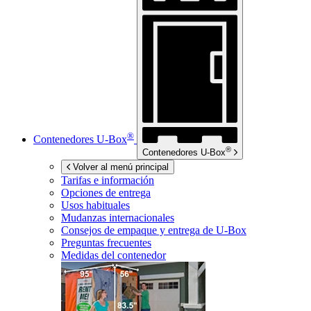
®
Contenedores
U-Box
®
Contenedores
U-Box
Volver al menú principal
Tarifas e información
Opciones de entrega
Usos habituales
Mudanzas internacionales
Consejos de empaque y entrega de
U-Box
Preguntas frecuentes
Medidas del contenedor