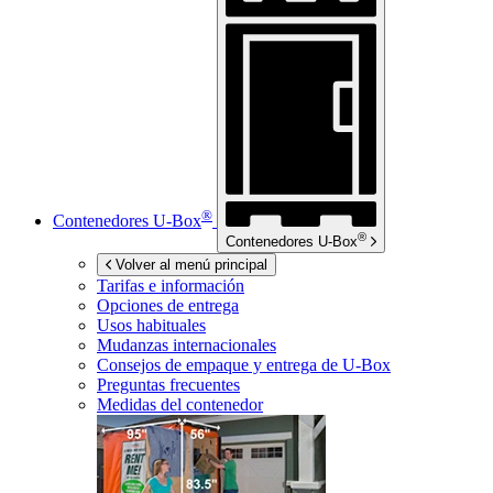
®
Contenedores
U-Box
®
Contenedores
U-Box
Volver al menú principal
Tarifas e información
Opciones de entrega
Usos habituales
Mudanzas internacionales
Consejos de empaque y entrega de
U-Box
Preguntas frecuentes
Medidas del contenedor