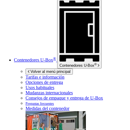
®
Contenedores
U-Box
®
Contenedores
U-Box
Volver al menú principal
Tarifas e información
Opciones de entrega
Usos habituales
Mudanzas internacionales
Consejos de empaque y entrega de
U-Box
Preguntas frecuentes
Medidas del contenedor