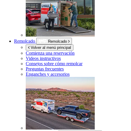
Remolcado
Remolcado
Volver al menú principal
Comienza una reservación
Videos instructivos
Consejos sobre cómo remolcar
Preguntas frecuentes
Enganches y accesorios