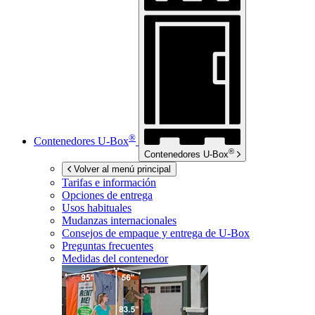
®
Contenedores
U-Box
®
Contenedores
U-Box
Volver al menú principal
Tarifas e información
Opciones de entrega
Usos habituales
Mudanzas internacionales
Consejos de empaque y entrega de
U-Box
Preguntas frecuentes
Medidas del contenedor