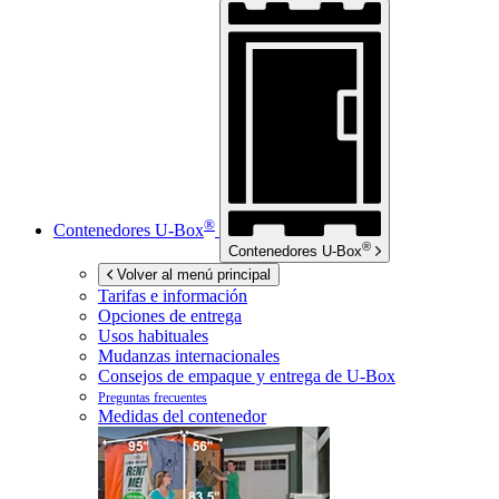
®
Contenedores
U-Box
®
Contenedores
U-Box
Volver al menú principal
Tarifas e información
Opciones de entrega
Usos habituales
Mudanzas internacionales
Consejos de empaque y entrega de
U-Box
Preguntas frecuentes
Medidas del contenedor