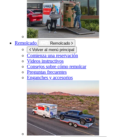
Remolcado
Remolcado
Volver al menú principal
Comienza una reservación
Videos instructivos
Consejos sobre cómo remolcar
Preguntas frecuentes
Enganches y accesorios