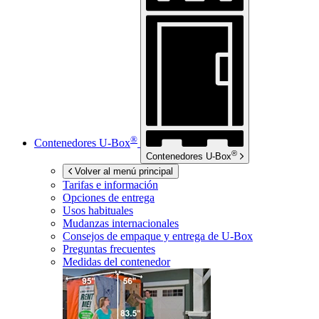
®
Contenedores
U-Box
®
Contenedores
U-Box
Volver al menú principal
Tarifas e información
Opciones de entrega
Usos habituales
Mudanzas internacionales
Consejos de empaque y entrega de
U-Box
Preguntas frecuentes
Medidas del contenedor