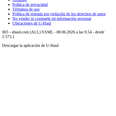
Política de privacidad
Términos de uso
Política de retirada por violación de los derechos de autor
No vender ni compartir mi información personal
Ubicaciones de
U-Haul
003 - uhaul.com (ALL) YAML - 08.06.2026 a las 9.54 - desde
1.575.1
Descargar la aplicación de
U-Haul