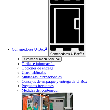
®
Contenedores
U-Box
®
Contenedores
U-Box
Volver al menú principal
Tarifas e información
Opciones de entrega
Usos habituales
Mudanzas internacionales
Consejos de empaque y entrega de
U-Box
Preguntas frecuentes
Medidas del contenedor