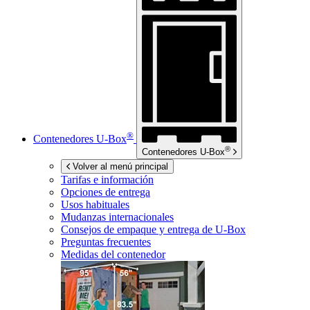
®
Contenedores
U-Box
®
Contenedores
U-Box
Volver al menú principal
Tarifas e información
Opciones de entrega
Usos habituales
Mudanzas internacionales
Consejos de empaque y entrega de
U-Box
Preguntas frecuentes
Medidas del contenedor