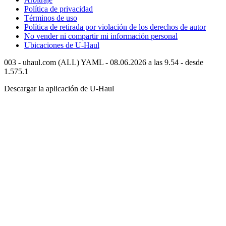
Política de privacidad
Términos de uso
Política de retirada por violación de los derechos de autor
No vender ni compartir mi información personal
Ubicaciones de
U-Haul
003 - uhaul.com (ALL) YAML - 08.06.2026 a las 9.54 - desde
1.575.1
Descargar la aplicación de
U-Haul