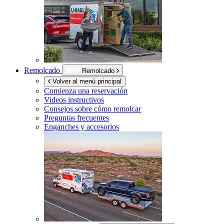
Remolcado
Remolcado
Volver al menú principal
Comienza una reservación
Videos instructivos
Consejos sobre cómo remolcar
Preguntas frecuentes
Enganches y accesorios