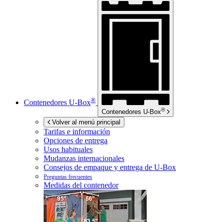
®
Contenedores
U-Box
®
Contenedores
U-Box
Volver al menú principal
Tarifas e información
Opciones de entrega
Usos habituales
Mudanzas internacionales
Consejos de empaque y entrega de
U-Box
Preguntas frecuentes
Medidas del contenedor