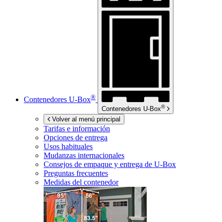
®
Contenedores
U-Box
®
Contenedores
U-Box
Volver al menú principal
Tarifas e información
Opciones de entrega
Usos habituales
Mudanzas internacionales
Consejos de empaque y entrega de
U-Box
Preguntas frecuentes
Medidas del contenedor