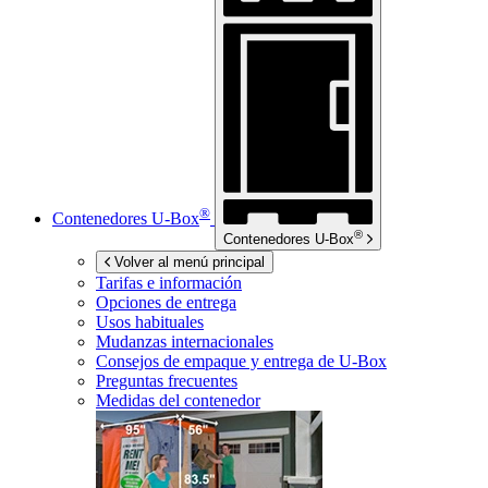
®
Contenedores
U-Box
®
Contenedores
U-Box
Volver al menú principal
Tarifas e información
Opciones de entrega
Usos habituales
Mudanzas internacionales
Consejos de empaque y entrega de
U-Box
Preguntas frecuentes
Medidas del contenedor