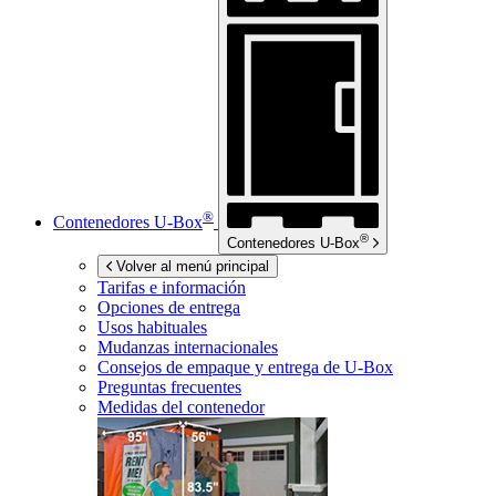
®
Contenedores
U-Box
®
Contenedores
U-Box
Volver al menú principal
Tarifas e información
Opciones de entrega
Usos habituales
Mudanzas internacionales
Consejos de empaque y entrega de
U-Box
Preguntas frecuentes
Medidas del contenedor