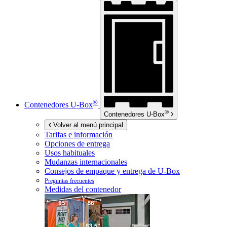
®
Contenedores
U-Box
®
Contenedores
U-Box
Volver al menú principal
Tarifas e información
Opciones de entrega
Usos habituales
Mudanzas internacionales
Consejos de empaque y entrega de
U-Box
Preguntas frecuentes
Medidas del contenedor