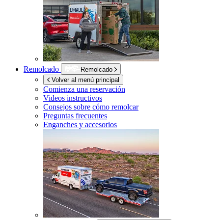
Remolcado
Remolcado
Volver al menú principal
Comienza una reservación
Videos instructivos
Consejos sobre cómo remolcar
Preguntas frecuentes
Enganches y accesorios