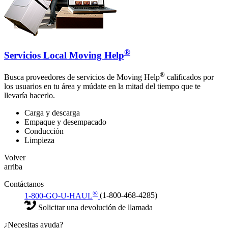
®
Servicios Local Moving Help
®
Busca proveedores de servicios de Moving Help
calificados por
los usuarios en tu área y múdate en la mitad del tiempo que te
llevaría hacerlo.
Carga y descarga
Empaque y desempacado
Conducción
Limpieza
Volver
arriba
Contáctanos
®
1-800-GO-U-HAUL
(1-800-468-4285)
Solicitar una devolución de llamada
¿Necesitas ayuda?