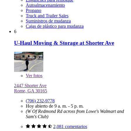
Autoalmacenamiento
Propano
Truck and Trailer Sales
Suministros de mudanza
Cajas de plástico para mudanza
6
U-Haul Moving & Storage at Shorter Ave
Ver
fotos
2447 Shorter Ave
Rome, GA 30165
(706) 232-9778
Hoy abierto de 9 a. m. - 5 p. m.
(W Of Redmond Rd across from Lowe's Walmart and
Sam's Club)
2,081 comentarios