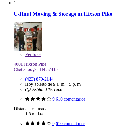
1
U-Haul Moving & Storage at Hixson Pike
Ver
fotos
4001 Hixson Pike
Chattanooga, TN 37415
(423) 870-2144
Hoy abierto de 9 a. m. - 5 p. m.
(@ Ashland Terrace)
9,610 comentarios
Distancia estimada
1.8 millas
9,610 comentarios