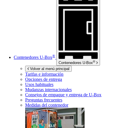
®
Contenedores
U-Box
®
Contenedores
U-Box
Volver al menú principal
Tarifas e información
Opciones de entrega
Usos habituales
Mudanzas internacionales
Consejos de empaque y entrega de
U-Box
Preguntas frecuentes
Medidas del contenedor