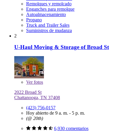
Remolques y remolcado
Enganches para remolque
Autoalmacenamiento
Propano
Truck and Trailer Sales
Suministros de mudanza
2
U-Haul Moving & Storage of Broad St
Ver
fotos
2022 Broad St
Chattanooga, TN 37408
(423) 756-0157
Hoy abierto de 9 a. m. - 5 p. m.
(@ 20th)
6,930 comentarios