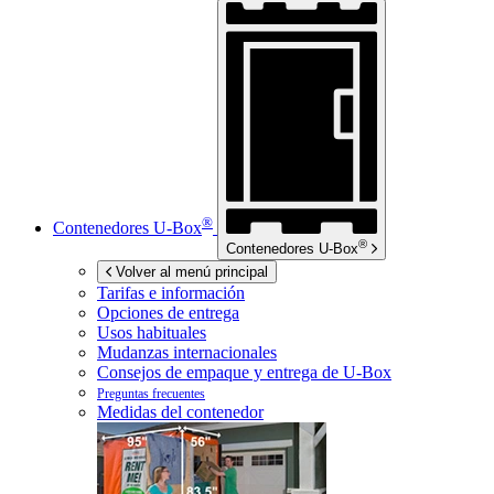
®
Contenedores
U-Box
®
Contenedores
U-Box
Volver al menú principal
Tarifas e información
Opciones de entrega
Usos habituales
Mudanzas internacionales
Consejos de empaque y entrega de
U-Box
Preguntas frecuentes
Medidas del contenedor