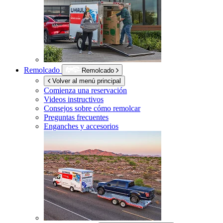
Remolcado
Remolcado
Volver al menú principal
Comienza una reservación
Videos instructivos
Consejos sobre cómo remolcar
Preguntas frecuentes
Enganches y accesorios