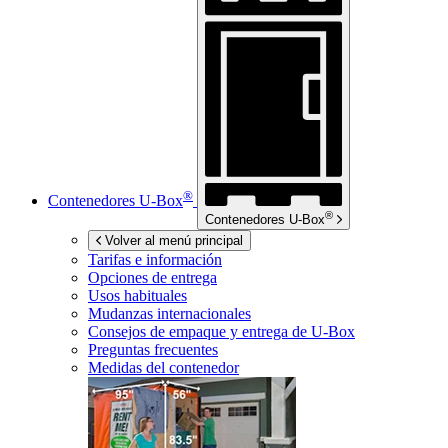
®
Contenedores
U-Box
®
Contenedores
U-Box
Volver al menú principal
Tarifas e información
Opciones de entrega
Usos habituales
Mudanzas internacionales
Consejos de empaque y entrega de
U-Box
Preguntas frecuentes
Medidas del contenedor