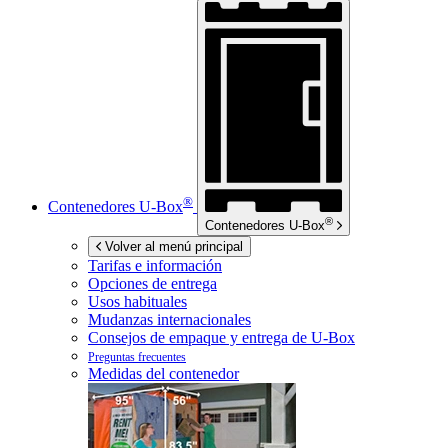
®
Contenedores
U-Box
®
Contenedores
U-Box
Volver al menú principal
Tarifas e información
Opciones de entrega
Usos habituales
Mudanzas internacionales
Consejos de empaque y entrega de
U-Box
Preguntas frecuentes
Medidas del contenedor