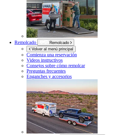
Remolcado
Remolcado
Volver al menú principal
Comienza una reservación
Videos instructivos
Consejos sobre cómo remolcar
Preguntas frecuentes
Enganches y accesorios