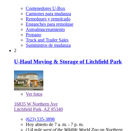
Contenedores U-Box
Camiones para mudanza
Remolques y remolcado
Enganches para remolque
Autoalmacenamiento
Propano
Truck and Trailer Sales
Suministros de mudanza
2
U-Haul Moving & Storage of Litchfield Park
Ver
fotos
16835 W Northern Ave
Litchfield Park, AZ 85340
(623) 535-3898
Hoy abierto de 7 a. m. - 7 p. m.
(1/4 mile west of the Wildlife World Zoo on Northern