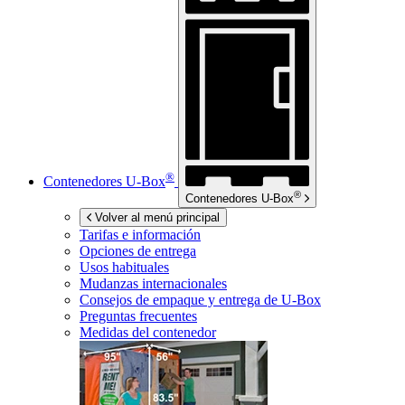
®
Contenedores
U-Box
®
Contenedores
U-Box
Volver al menú principal
Tarifas e información
Opciones de entrega
Usos habituales
Mudanzas internacionales
Consejos de empaque y entrega de
U-Box
Preguntas frecuentes
Medidas del contenedor