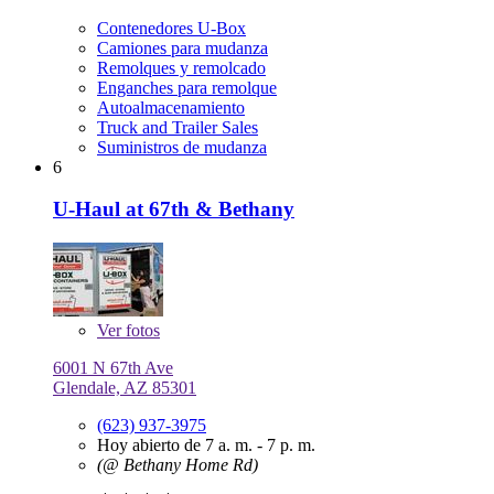
Contenedores U-Box
Camiones para mudanza
Remolques y remolcado
Enganches para remolque
Autoalmacenamiento
Truck and Trailer Sales
Suministros de mudanza
6
U-Haul at 67th & Bethany
Ver
fotos
6001 N 67th Ave
Glendale, AZ 85301
(623) 937-3975
Hoy abierto de 7 a. m. - 7 p. m.
(@ Bethany Home Rd)