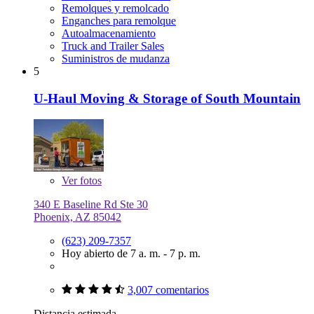
Remolques y remolcado
Enganches para remolque
Autoalmacenamiento
Truck and Trailer Sales
Suministros de mudanza
5
U-Haul Moving & Storage of South Mountain
Ver
fotos
340 E Baseline Rd Ste 30
Phoenix, AZ 85042
(623) 209-7357
Hoy abierto de 7 a. m. - 7 p. m.
3,007 comentarios
Distancia estimada