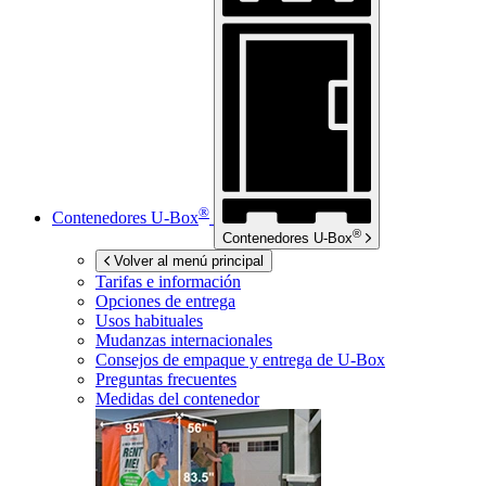
®
Contenedores
U-Box
®
Contenedores
U-Box
Volver al menú principal
Tarifas e información
Opciones de entrega
Usos habituales
Mudanzas internacionales
Consejos de empaque y entrega de
U-Box
Preguntas frecuentes
Medidas del contenedor