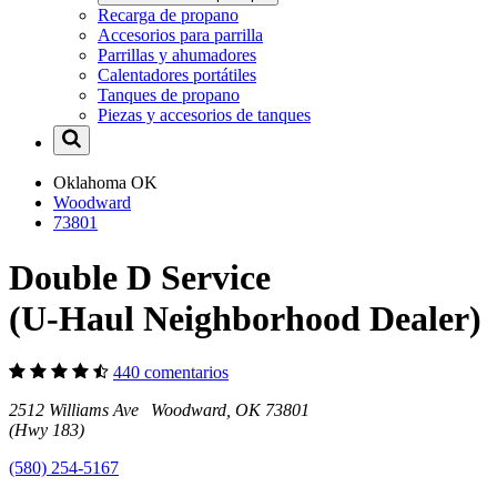
Recarga de propano
Accesorios para parrilla
Parrillas y ahumadores
Calentadores portátiles
Tanques de propano
Piezas y accesorios de tanques
Oklahoma
OK
Woodward
73801
Double D Service
(U-Haul Neighborhood Dealer)
440 comentarios
2512 Williams Ave Woodward, OK 73801
(Hwy 183)
(580) 254-5167