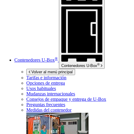
®
Contenedores
U-Box
®
Contenedores
U-Box
Volver al menú principal
Tarifas e información
Opciones de entrega
Usos habituales
Mudanzas internacionales
Consejos de empaque y entrega de
U-Box
Preguntas frecuentes
Medidas del contenedor