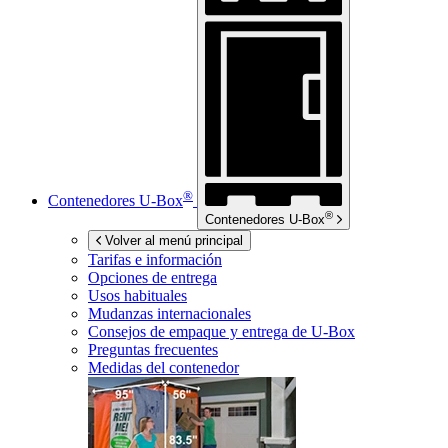
®
Contenedores
U-Box
®
Contenedores
U-Box
Volver al menú principal
Tarifas e información
Opciones de entrega
Usos habituales
Mudanzas internacionales
Consejos de empaque y entrega de
U-Box
Preguntas frecuentes
Medidas del contenedor