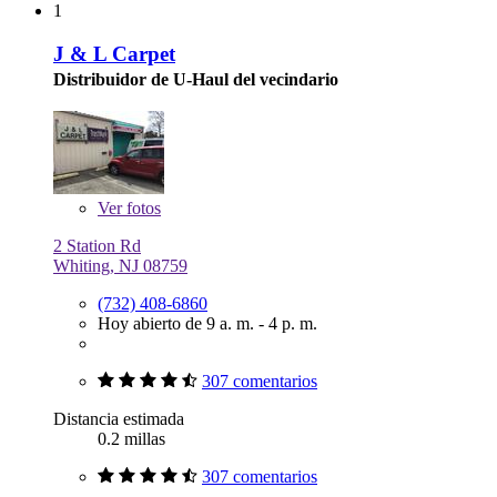
1
J & L Carpet
Distribuidor de U-Haul del vecindario
Ver
fotos
2 Station Rd
Whiting, NJ 08759
(732) 408-6860
Hoy abierto de 9 a. m. - 4 p. m.
307 comentarios
Distancia estimada
0.2 millas
307 comentarios