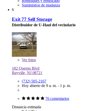
Remolques y remolcado
Suministros de mudanza
6
Exit 77 Self Storage
Distribuidor de U-Haul del vecindario
Ver
fotos
182 Queens Blvd
Bayville, NJ 08721
(732) 505-2167
Hoy abierto de 9 a. m. - 1 p. m.
76 comentarios
Distancia estimada