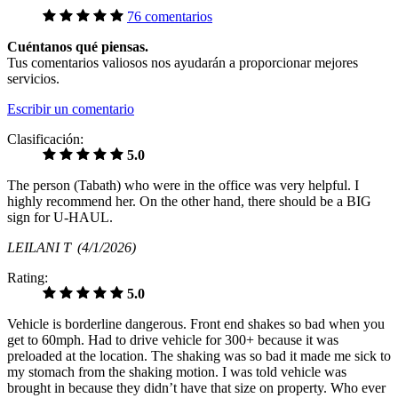
76 comentarios
Cuéntanos qué piensas.
Tus comentarios valiosos nos ayudarán a proporcionar mejores
servicios.
Escribir un comentario
Clasificación:
5.0
The person (Tabath) who were in the office was very helpful. I
highly recommend her. On the other hand, there should be a BIG
sign for U-HAUL.
LEILANI T
(4/1/2026)
Rating:
5.0
Vehicle is borderline dangerous. Front end shakes so bad when you
get to 60mph. Had to drive vehicle for 300+ because it was
preloaded at the location. The shaking was so bad it made me sick to
my stomach from the shaking motion. I was told vehicle was
brought in because they didn’t have that size on property. Who ever