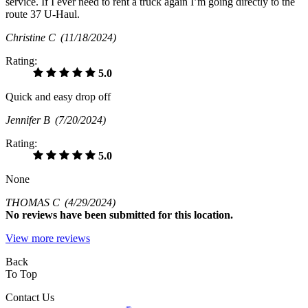
service. If I ever need to rent a truck again I’m going directly to the
route 37 U-Haul.
Christine C
(11/18/2024)
Rating:
5.0
Quick and easy drop off
Jennifer B
(7/20/2024)
Rating:
5.0
None
THOMAS C
(4/29/2024)
No
reviews have been submitted for this location.
View more reviews
Back
To Top
Contact Us