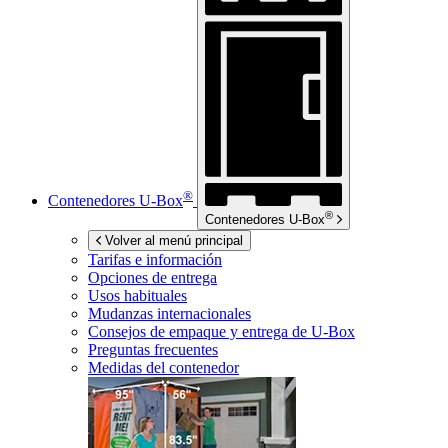
®
Contenedores
U-Box
®
Contenedores
U-Box
Volver al menú principal
Tarifas e información
Opciones de entrega
Usos habituales
Mudanzas internacionales
Consejos de empaque y entrega de
U-Box
Preguntas frecuentes
Medidas del contenedor