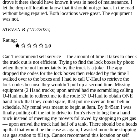
drove it there should have known it was in need of maintenance. I
let the drop off location know that it should not go back in the road
without being repaired. Both locations were great. The equipment
was not.
STEVEN B
(1/12/2025)
Rating:
1.0
Can’t recommend self service— the amount of time it takes to check
the truck out is not efficient. Trying to find the lock boxes by photo
when they’re not immediately by the truck is a joke. The app
dropped the codes for the lock boxes then reloaded by the time I
walked over to the boxes and I had to call U-Haul to retrieve the
lock codes because they wouldn’t pull up a second time. Missing
equipment (2 Hand trucks) upon arrival had me scrambling calling
U-Haul main to redirect me to the route 37 U-Haul to obtain ONE
hand truck that they could spare, that put me over an hour behind
schedule. My rental was meant to begin at 8am. By 8:45am I was
finally pulling off the lot to drive to Tom’s river to beg for a hand
truck instead of meeting my movers followed by stopping to get gas
— upon arrival the truck had half of a tank. There should be a heads
up that that would be the case as again, I wasted more time stopping
at a gas station to fill up. Cannot recommend this location or self