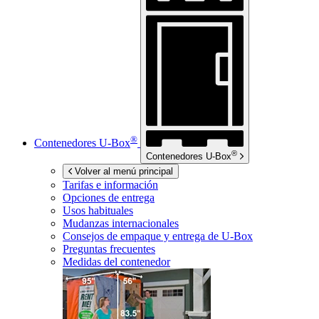
®
Contenedores
U-Box
®
Contenedores
U-Box
Volver al menú principal
Tarifas e información
Opciones de entrega
Usos habituales
Mudanzas internacionales
Consejos de empaque y entrega de
U-Box
Preguntas frecuentes
Medidas del contenedor