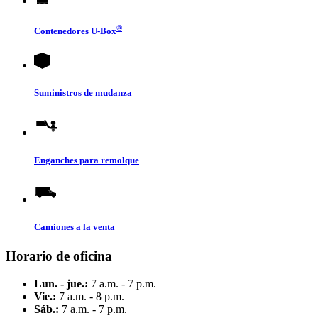
®
Contenedores
U-Box
Suministros de mudanza
Enganches para remolque
Camiones a la venta
Horario de oficina
Lun. - jue.:
7 a.m. - 7 p.m.
Vie.:
7 a.m. - 8 p.m.
Sáb.:
7 a.m. - 7 p.m.