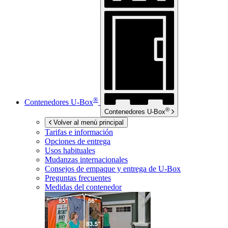
®
Contenedores
U-Box
®
Contenedores
U-Box
Volver al menú principal
Tarifas e información
Opciones de entrega
Usos habituales
Mudanzas internacionales
Consejos de empaque y entrega de
U-Box
Preguntas frecuentes
Medidas del contenedor