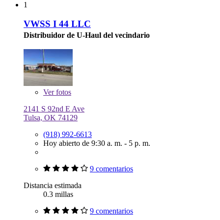
1
VWSS I 44 LLC
Distribuidor de U-Haul del vecindario
Ver
fotos
2141 S 92nd E Ave
Tulsa, OK 74129
(918) 992-6613
Hoy abierto de 9:30 a. m. - 5 p. m.
9 comentarios
Distancia estimada
0.3 millas
9 comentarios