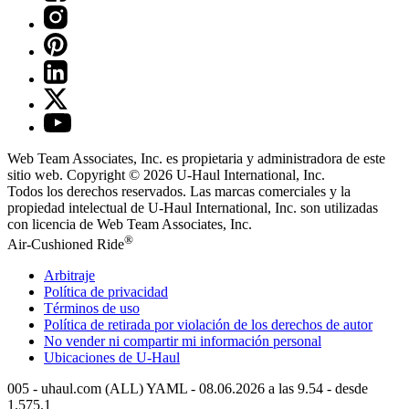
Web Team Associates, Inc. es propietaria y administradora de este
sitio web. Copyright © 2026
U-Haul
International, Inc.
Todos los derechos reservados.
Las marcas comerciales y la
propiedad intelectual de
U-Haul
International, Inc. son utilizadas
con licencia de Web Team Associates, Inc.
®
Air-Cushioned Ride
Arbitraje
Política de privacidad
Términos de uso
Política de retirada por violación de los derechos de autor
No vender ni compartir mi información personal
Ubicaciones de
U-Haul
005 - uhaul.com (ALL) YAML - 08.06.2026 a las 9.54 - desde
1.575.1