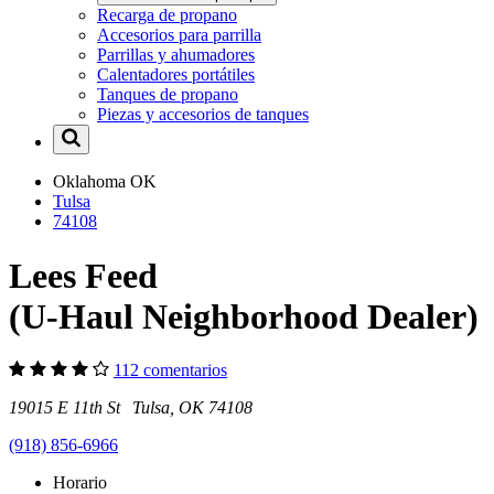
Recarga de propano
Accesorios para parrilla
Parrillas y ahumadores
Calentadores portátiles
Tanques de propano
Piezas y accesorios de tanques
Oklahoma
OK
Tulsa
74108
Lees Feed
(U-Haul Neighborhood Dealer)
112 comentarios
19015 E 11th St Tulsa, OK 74108
(918) 856-6966
Horario