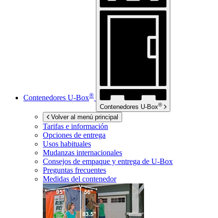
®
Contenedores
U-Box
®
Contenedores
U-Box
Volver al menú principal
Tarifas e información
Opciones de entrega
Usos habituales
Mudanzas internacionales
Consejos de empaque y entrega de
U-Box
Preguntas frecuentes
Medidas del contenedor