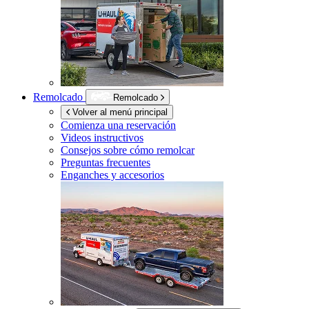
Remolcado
Remolcado
Volver al menú principal
Comienza una reservación
Videos instructivos
Consejos sobre cómo remolcar
Preguntas frecuentes
Enganches y accesorios