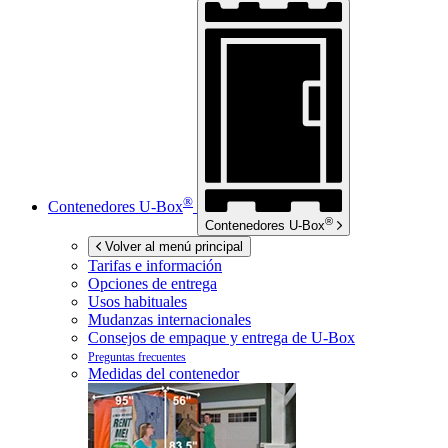
®
Contenedores
U-Box
®
Contenedores
U-Box
Volver al menú principal
Tarifas e información
Opciones de entrega
Usos habituales
Mudanzas internacionales
Consejos de empaque y entrega de
U-Box
Preguntas frecuentes
Medidas del contenedor