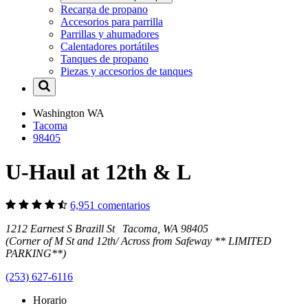
Recarga de propano
Accesorios para parrilla
Parrillas y ahumadores
Calentadores portátiles
Tanques de propano
Piezas y accesorios de tanques
Washington
WA
Tacoma
98405
U-Haul at 12th & L
6,951 comentarios
1212 Earnest S Brazill St Tacoma, WA 98405
(Corner of M St and 12th/ Across from Safeway ** LIMITED
PARKING**)
(253) 627-6116
Horario