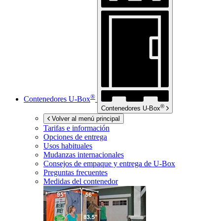
®
Contenedores
U-Box
®
Contenedores
U-Box
Volver al menú principal
Tarifas e información
Opciones de entrega
Usos habituales
Mudanzas internacionales
Consejos de empaque y entrega de
U-Box
Preguntas frecuentes
Medidas del contenedor