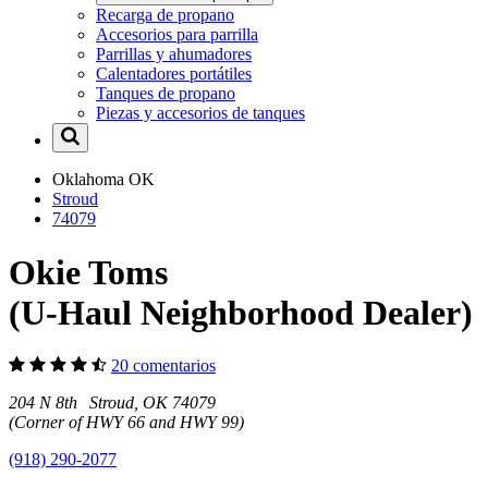
Recarga de propano
Accesorios para parrilla
Parrillas y ahumadores
Calentadores portátiles
Tanques de propano
Piezas y accesorios de tanques
Oklahoma
OK
Stroud
74079
Okie Toms
(U-Haul Neighborhood Dealer)
20 comentarios
204 N 8th Stroud, OK 74079
(Corner of HWY 66 and HWY 99)
(918) 290-2077