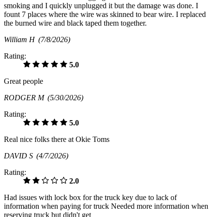
smoking and I quickly unplugged it but the damage was done. I
fount 7 places where the wire was skinned to bear wire. I replaced
the burned wire and black taped them together.
William H
(7/8/2026)
Rating:
5.0
Great people
RODGER M
(5/30/2026)
Rating:
5.0
Real nice folks there at Okie Toms
DAVID S
(4/7/2026)
Rating:
2.0
Had issues with lock box for the truck key due to lack of
information when paying for truck Needed more information when
reserving truck but didn't get