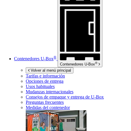
®
Contenedores
U-Box
®
Contenedores
U-Box
Volver al menú principal
Tarifas e información
Opciones de entrega
Usos habituales
Mudanzas internacionales
Consejos de empaque y entrega de
U-Box
Preguntas frecuentes
Medidas del contenedor