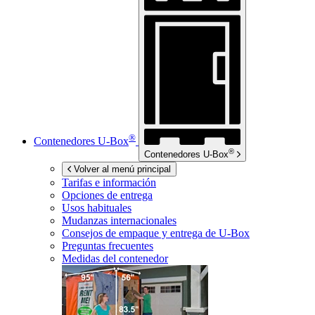
®
Contenedores
U-Box
®
Contenedores
U-Box
Volver al menú principal
Tarifas e información
Opciones de entrega
Usos habituales
Mudanzas internacionales
Consejos de empaque y entrega de
U-Box
Preguntas frecuentes
Medidas del contenedor