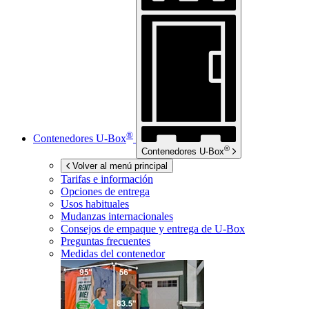
®
Contenedores
U-Box
®
Contenedores
U-Box
Volver al menú principal
Tarifas e información
Opciones de entrega
Usos habituales
Mudanzas internacionales
Consejos de empaque y entrega de
U-Box
Preguntas frecuentes
Medidas del contenedor