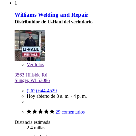
1
Williams Welding and Repair
Distribuidor de U-Haul del vecindario
Ver
fotos
3563 Hillside Rd
Slinger, WI 53086
(262) 644-4529
Hoy abierto de 8 a. m. - 4 p. m.
29 comentarios
Distancia estimada
2.4 millas