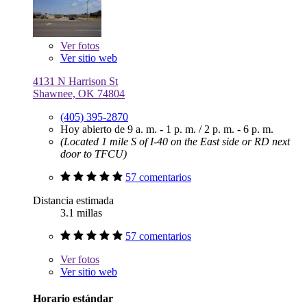
Ver
fotos
Ver sitio web
4131 N Harrison St
Shawnee, OK 74804
(405) 395-2870
Hoy abierto de
9 a. m. - 1 p. m.
/
2 p. m. - 6 p. m.
(Located 1 mile S of I-40 on the East side or RD next
door to TFCU)
57 comentarios
Distancia estimada
3.1 millas
57 comentarios
Ver
fotos
Ver sitio web
Horario estándar