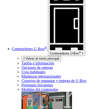
®
Contenedores
U-Box
®
Contenedores
U-Box
Volver al menú principal
Tarifas e información
Opciones de entrega
Usos habituales
Mudanzas internacionales
Consejos de empaque y entrega de
U-Box
Preguntas frecuentes
Medidas del contenedor