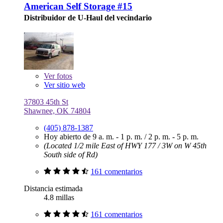
American Self Storage #15
Distribuidor de U-Haul del vecindario
Ver
fotos
Ver sitio web
37803 45th St
Shawnee, OK 74804
(405) 878-1387
Hoy abierto de
9 a. m. - 1 p. m.
/
2 p. m. - 5 p. m.
(Located 1/2 mile East of HWY 177 / 3W on W 45th
South side of Rd)
161 comentarios
Distancia estimada
4.8 millas
161 comentarios