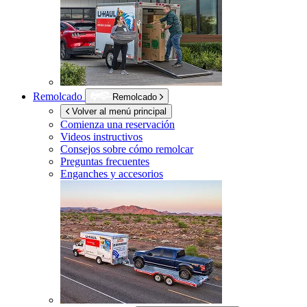
Remolcado
Remolcado
Volver al menú principal
Comienza una reservación
Videos instructivos
Consejos sobre cómo remolcar
Preguntas frecuentes
Enganches y accesorios