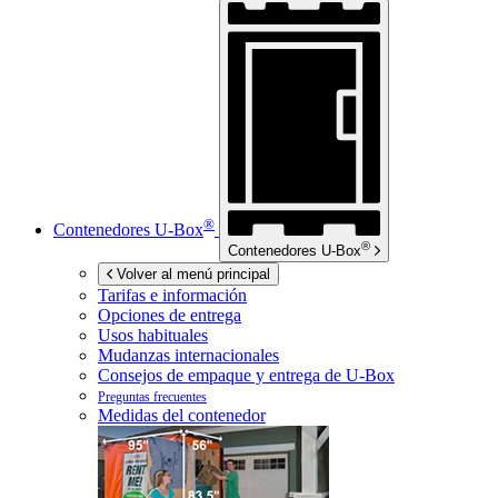
®
Contenedores
U-Box
®
Contenedores
U-Box
Volver al menú principal
Tarifas e información
Opciones de entrega
Usos habituales
Mudanzas internacionales
Consejos de empaque y entrega de
U-Box
Preguntas frecuentes
Medidas del contenedor