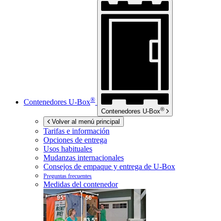
®
Contenedores
U-Box
®
Contenedores
U-Box
Volver al menú principal
Tarifas e información
Opciones de entrega
Usos habituales
Mudanzas internacionales
Consejos de empaque y entrega de
U-Box
Preguntas frecuentes
Medidas del contenedor