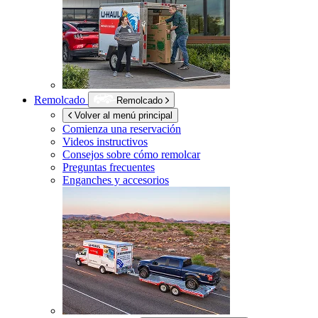
Remolcado
Remolcado
Volver al menú principal
Comienza una reservación
Videos instructivos
Consejos sobre cómo remolcar
Preguntas frecuentes
Enganches y accesorios