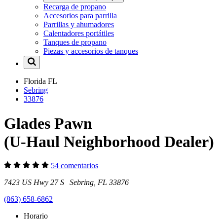
Recarga de propano
Accesorios para parrilla
Parrillas y ahumadores
Calentadores portátiles
Tanques de propano
Piezas y accesorios de tanques
Florida
FL
Sebring
33876
Glades Pawn
(U-Haul Neighborhood Dealer)
54 comentarios
7423 US Hwy 27 S Sebring, FL 33876
(863) 658-6862
Horario