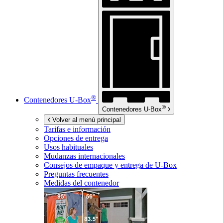
®
Contenedores
U-Box
®
Contenedores
U-Box
Volver al menú principal
Tarifas e información
Opciones de entrega
Usos habituales
Mudanzas internacionales
Consejos de empaque y entrega de
U-Box
Preguntas frecuentes
Medidas del contenedor