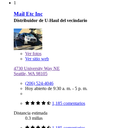
1
Mail Etc Inc
Distribuidor de U-Haul del vecindario
Ver
fotos
Ver sitio web
4730 University Way NE
Seattle, WA 98105
(206) 524-4046
Hoy abierto de 9:30 a. m. - 5 p. m.
1,185 comentarios
Distancia estimada
0.3 millas
1,185 comentarios