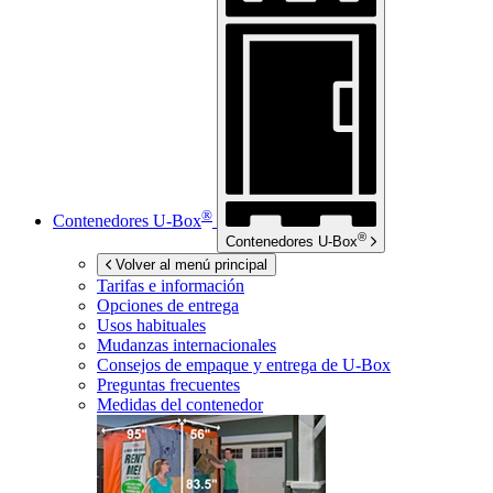
®
Contenedores
U-Box
®
Contenedores
U-Box
Volver al menú principal
Tarifas e información
Opciones de entrega
Usos habituales
Mudanzas internacionales
Consejos de empaque y entrega de
U-Box
Preguntas frecuentes
Medidas del contenedor