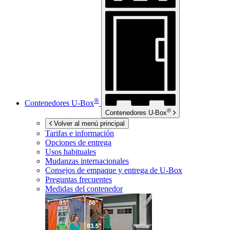
®
Contenedores
U-Box
®
Contenedores
U-Box
Volver al menú principal
Tarifas e información
Opciones de entrega
Usos habituales
Mudanzas internacionales
Consejos de empaque y entrega de
U-Box
Preguntas frecuentes
Medidas del contenedor