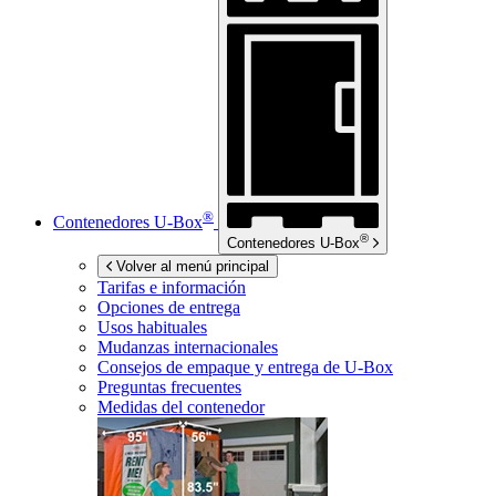
®
Contenedores
U-Box
®
Contenedores
U-Box
Volver al menú principal
Tarifas e información
Opciones de entrega
Usos habituales
Mudanzas internacionales
Consejos de empaque y entrega de
U-Box
Preguntas frecuentes
Medidas del contenedor