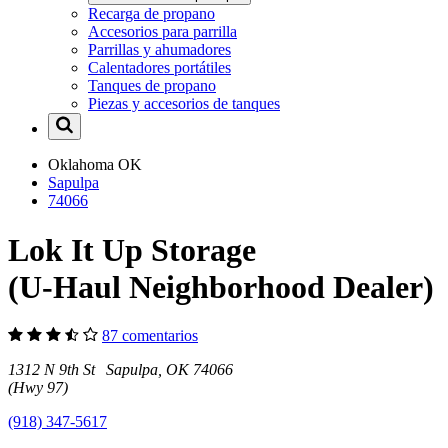
Recarga de propano
Accesorios para parrilla
Parrillas y ahumadores
Calentadores portátiles
Tanques de propano
Piezas y accesorios de tanques
Oklahoma
OK
Sapulpa
74066
Lok It Up Storage
(U-Haul Neighborhood Dealer)
87 comentarios
1312 N 9th St Sapulpa, OK 74066
(Hwy 97)
(918) 347-5617