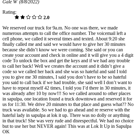
Gale W
(8/8/2022)
Rating:
2.0
We reserved our truck for 9a.m. No one was there, we made
numerous attempts to call the office number. The voicemail left a
cell phone, we called it several times and texted. About 9:20 she
finally called me and said we would have to give her 30 minutes
because she didn’t know we were coming. She said or you can
create your account and check in online and it will give you a 4 digit
code To unlock the box and get the keys and if we had any trouble
to call her back! Well we creates the account and it didn’t give a
code so we called her back and she was so hateful and said I told
you to give me 30 minutes, I said you don’t have to be so hateful
you said to call back if we had trouble, she said well I don’t want to
have to repeat myself 42 times, I told you I’d there in 30 minutes, it
was already after 10 by now!!! So we called around to other places
in sapulpa, one location found a truck downtown and reserved it for
us for 11:30. We drive 20 minutes to that place and guess what?? No
truck was available. So we had to go ahead and re reserve with the
hateful lady in sapulpa at lok it up. There was no dolly or anything
in that truck! She was very rude and disrespectful. We had no choice
but to use her but NEVER again! This was at Lok It Up in Sapulpa
OK